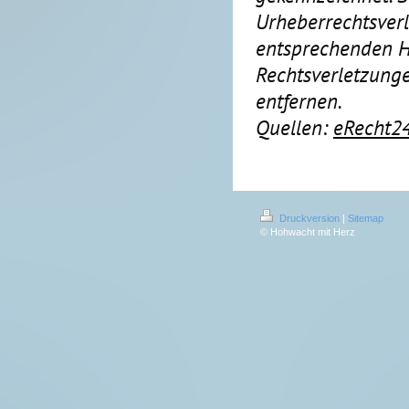
Urheberrechtsver
entsprechenden H
Rechtsverletzung
entfernen.
Quellen:
eRecht2
Druckversion
|
Sitemap
© Hohwacht mit Herz