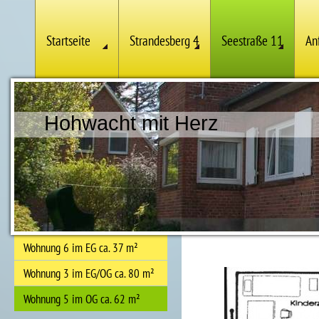
Startseite
Strandesberg 4
Seestraße 11
An
Hohwacht mit Herz
Wohnung 6 im EG ca. 37 m²
Wohnung 3 im EG/OG ca. 80 m²
Wohnung 5 im OG ca. 62 m²